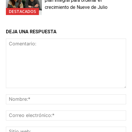
plan integral para ordenar el
crecimiento de Nueve de Julio
DESTACADOS
DEJA UNA RESPUESTA
Comentario:
No
Co
ele
Sit