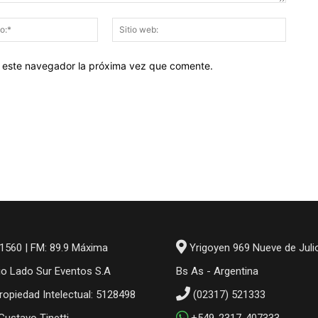
Correo
Sitio
electrónico:*
web:
en este navegador la próxima vez que comente.
1560 | FM: 89.9 Máxima
Yrigoyen 969 Nueve de Juli
io Lado Sur Eventos S.A
Bs As - Argentina
ropiedad Intelectual: 5128498
(02317) 521333
 Gustavo Tinetti
+549-2317-407333