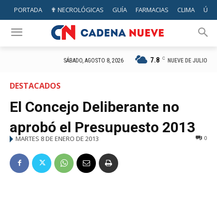
PORTADA
✟ NECROLÓGICAS
GUÍA
FARMACIAS
CLIMA
ÚTIL
7.8
C
NUEVE DE JULIO
SÁBADO, AGOSTO 8, 2026
DESTACADOS
El Concejo Deliberante no
aprobó el Presupuesto 2013
MARTES 8 DE ENERO DE 2013
0