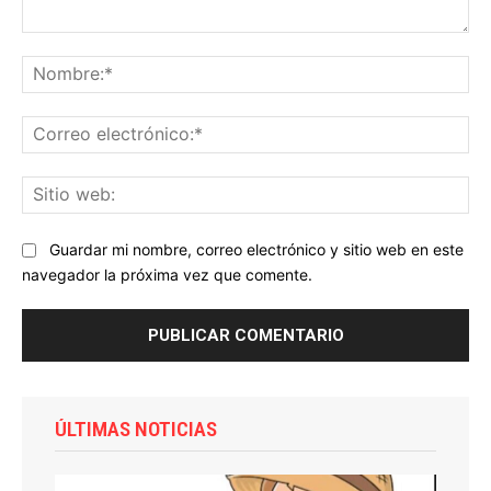
Comentario:
No
Co
ele
Sit
we
Guardar mi nombre, correo electrónico y sitio web en este
navegador la próxima vez que comente.
ÚLTIMAS NOTICIAS