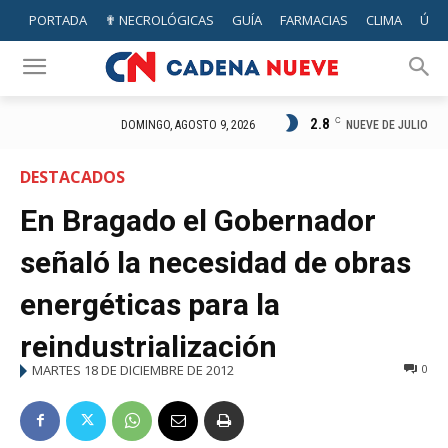
PORTADA
✟ NECROLÓGICAS
GUÍA
FARMACIAS
CLIMA
ÚTIL
2.8
C
NUEVE DE JULIO
DOMINGO, AGOSTO 9, 2026
DESTACADOS
En Bragado el Gobernador
señaló la necesidad de obras
energéticas para la
reindustrialización
MARTES 18 DE DICIEMBRE DE 2012
0