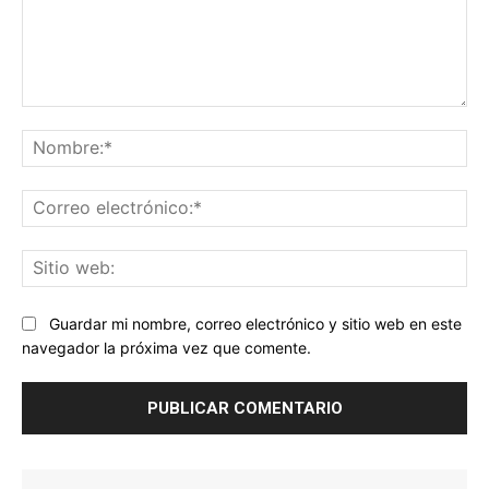
Comentario:
No
Co
ele
Sit
we
Guardar mi nombre, correo electrónico y sitio web en este
navegador la próxima vez que comente.