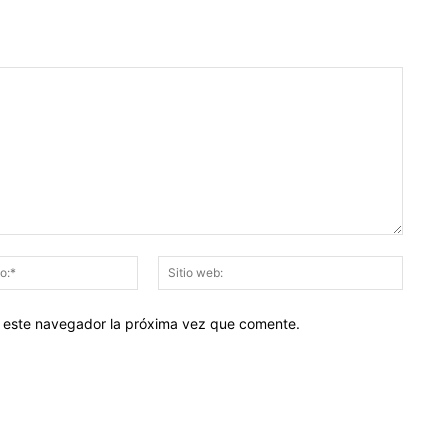
Correo
Sitio
electrónico:*
web:
en este navegador la próxima vez que comente.