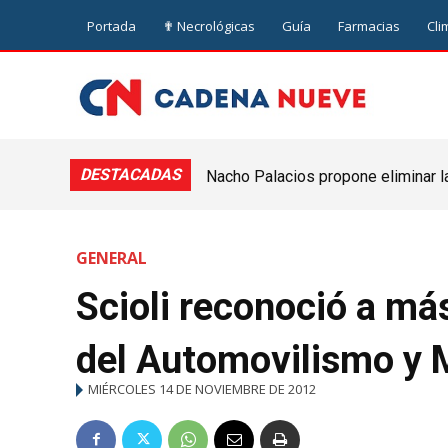
Portada
✟ Necrológicas
Guía
Farmacias
Cli
DESTACADAS
Nacho Palacios propone eliminar l
Cooperativa: “El Legislativo no pue
GENERAL
Scioli reconoció a m
del Automovilismo y 
MIÉRCOLES 14 DE NOVIEMBRE DE 2012