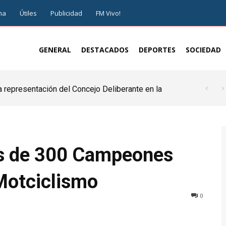
ma
Útiles
Publicidad
FM Vivo!
GENERAL
DESTACADOS
DEPORTES
SOCIEDAD
a representación del Concejo Deliberante en la
de ser juez y parte”
ás de 300 Campeones
Motciclismo
0