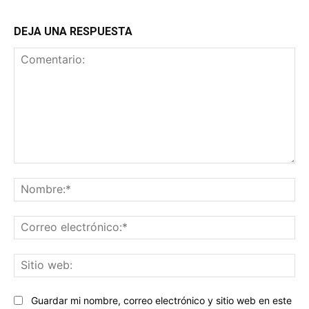
DEJA UNA RESPUESTA
Comentario:
No
Co
ele
Sit
we
Guardar mi nombre, correo electrónico y sitio web en este