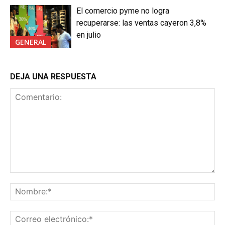
El comercio pyme no logra
recuperarse: las ventas cayeron 3,8%
en julio
GENERAL
DEJA UNA RESPUESTA
Comentario:
No
Co