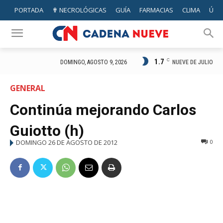
PORTADA
✟ NECROLÓGICAS
GUÍA
FARMACIAS
CLIMA
ÚTIL
1.7
C
NUEVE DE JULIO
DOMINGO, AGOSTO 9, 2026
GENERAL
Continúa mejorando Carlos
Guiotto (h)
DOMINGO 26 DE AGOSTO DE 2012
0