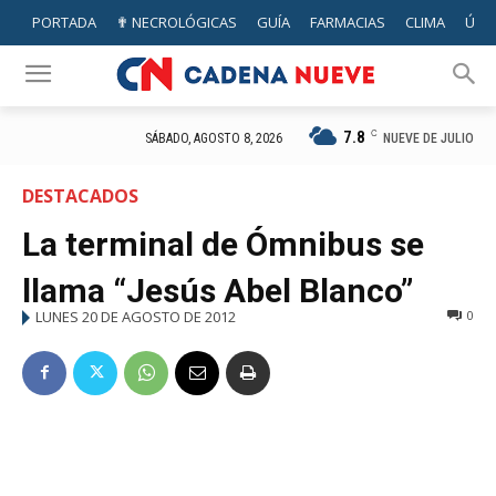
PORTADA
✟ NECROLÓGICAS
GUÍA
FARMACIAS
CLIMA
ÚTIL
7.8
C
NUEVE DE JULIO
SÁBADO, AGOSTO 8, 2026
DESTACADOS
La terminal de Ómnibus se
llama “Jesús Abel Blanco”
LUNES 20 DE AGOSTO DE 2012
0