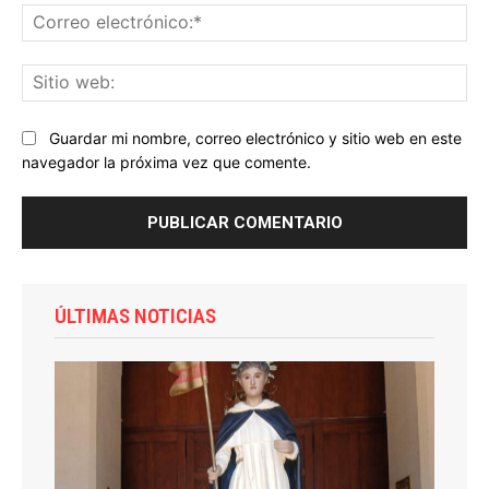
Co
ele
Sit
we
Guardar mi nombre, correo electrónico y sitio web en este
navegador la próxima vez que comente.
ÚLTIMAS NOTICIAS