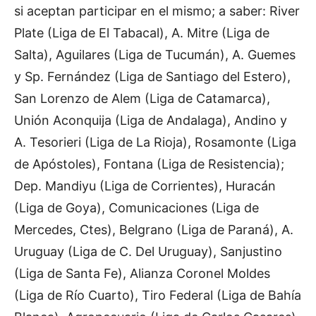
si aceptan participar en el mismo; a saber: River
Plate (Liga de El Tabacal), A. Mitre (Liga de
Salta), Aguilares (Liga de Tucumán), A. Guemes
y Sp. Fernández (Liga de Santiago del Estero),
San Lorenzo de Alem (Liga de Catamarca),
Unión Aconquija (Liga de Andalaga), Andino y
A. Tesorieri (Liga de La Rioja), Rosamonte (Liga
de Apóstoles), Fontana (Liga de Resistencia);
Dep. Mandiyu (Liga de Corrientes), Huracán
(Liga de Goya), Comunicaciones (Liga de
Mercedes, Ctes), Belgrano (Liga de Paraná), A.
Uruguay (Liga de C. Del Uruguay), Sanjustino
(Liga de Santa Fe), Alianza Coronel Moldes
(Liga de Río Cuarto), Tiro Federal (Liga de Bahía