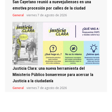
San Cayetano reunió a nuevejulienses en una
emotiva procesión por calles de la ciudad
General
viernes 7 de agosto de 2026
Justicia Clara: una nueva herramienta del
Ministerio Público bonaerense para acercar la
Justicia a la ciudadanía
General
viernes 7 de agosto de 2026