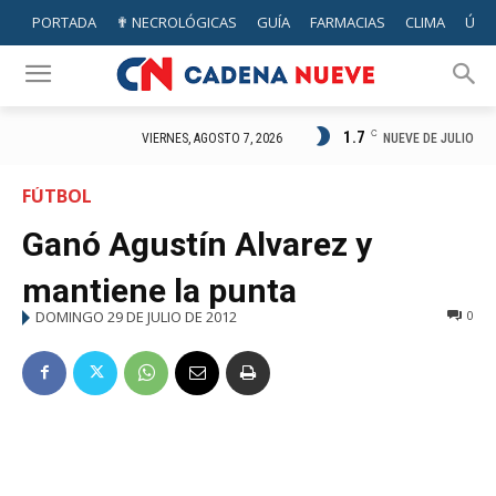
PORTADA
✟ NECROLÓGICAS
GUÍA
FARMACIAS
CLIMA
ÚTIL
1.7
C
NUEVE DE JULIO
VIERNES, AGOSTO 7, 2026
FÚTBOL
Ganó Agustín Alvarez y
mantiene la punta
DOMINGO 29 DE JULIO DE 2012
0