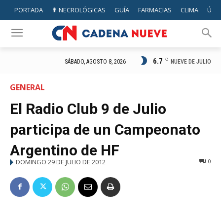
PORTADA
✟ NECROLÓGICAS
GUÍA
FARMACIAS
CLIMA
ÚTIL
6.7
C
NUEVE DE JULIO
SÁBADO, AGOSTO 8, 2026
GENERAL
El Radio Club 9 de Julio
participa de un Campeonato
Argentino de HF
DOMINGO 29 DE JULIO DE 2012
0