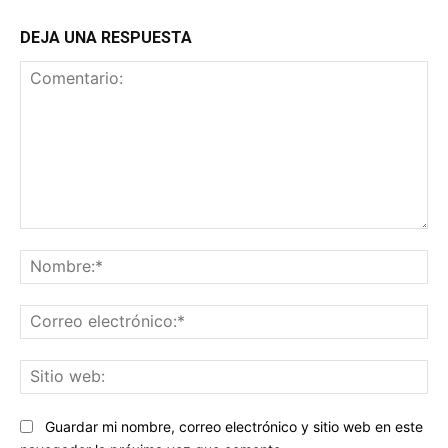
DEJA UNA RESPUESTA
Comentario:
No
Co
ele
Sit
we
Guardar mi nombre, correo electrónico y sitio web en este