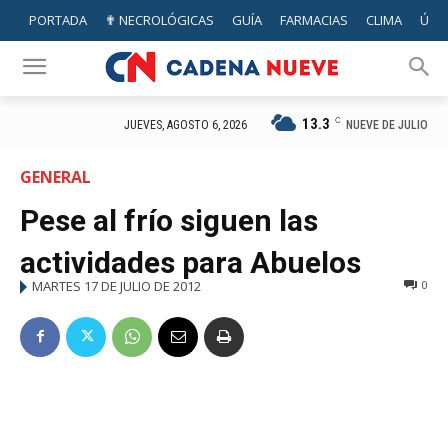
PORTADA
✟ NECROLÓGICAS
GUÍA
FARMACIAS
CLIMA
ÚTIL
13.3
C
NUEVE DE JULIO
JUEVES, AGOSTO 6, 2026
GENERAL
Pese al frío siguen las
actividades para Abuelos
MARTES 17 DE JULIO DE 2012
0