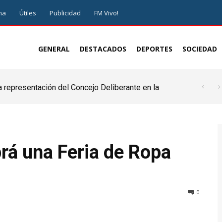
ma
Útiles
Publicidad
FM Vivo!
GENERAL
DESTACADOS
DEPORTES
SOCIEDAD
a representación del Concejo Deliberante en la
de ser juez y parte”
brá una Feria de Ropa
0