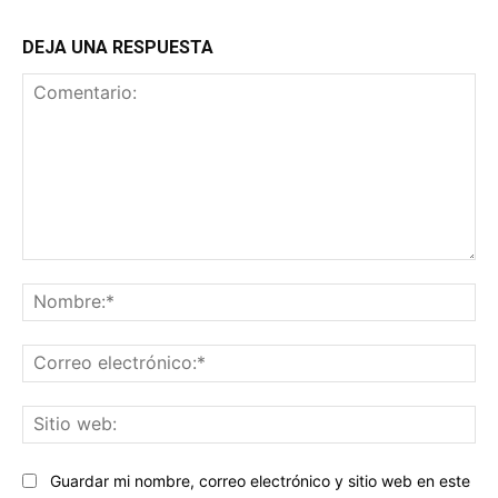
DEJA UNA RESPUESTA
Comentario:
No
Co
ele
Sit
we
Guardar mi nombre, correo electrónico y sitio web en este