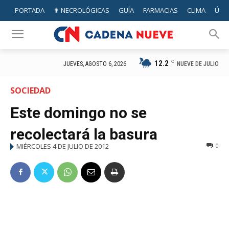
PORTADA
✟ NECROLÓGICAS
GUÍA
FARMACIAS
CLIMA
ÚTIL
12.2
C
NUEVE DE JULIO
JUEVES, AGOSTO 6, 2026
SOCIEDAD
Este domingo no se
recolectará la basura
MIÉRCOLES 4 DE JULIO DE 2012
0