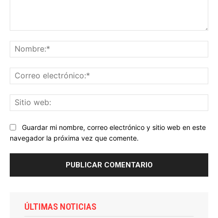
Comentario:
No
Co
ele
Sit
we
Guardar mi nombre, correo electrónico y sitio web en este
navegador la próxima vez que comente.
ÚLTIMAS NOTICIAS