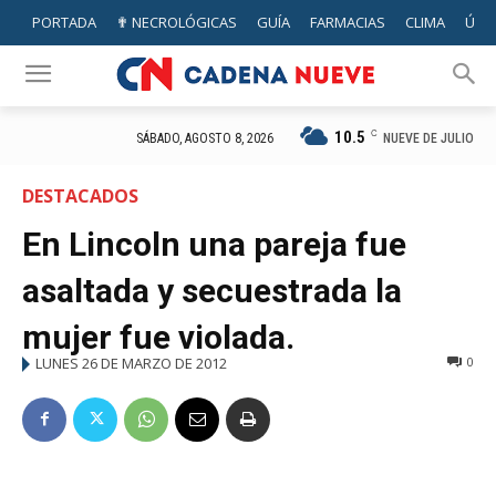
PORTADA
✟ NECROLÓGICAS
GUÍA
FARMACIAS
CLIMA
ÚTIL
10.5
C
NUEVE DE JULIO
SÁBADO, AGOSTO 8, 2026
DESTACADOS
En Lincoln una pareja fue
asaltada y secuestrada la
mujer fue violada.
LUNES 26 DE MARZO DE 2012
0