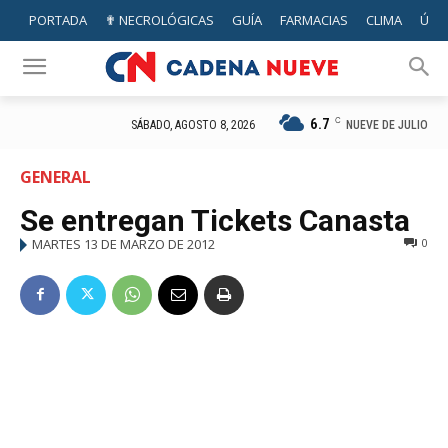
PORTADA
✟ NECROLÓGICAS
GUÍA
FARMACIAS
CLIMA
ÚTIL
6.7
C
NUEVE DE JULIO
SÁBADO, AGOSTO 8, 2026
GENERAL
Se entregan Tickets Canasta
MARTES 13 DE MARZO DE 2012
0