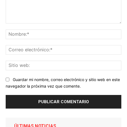
Comentario:
No
Co
ele
Sit
we
Guardar mi nombre, correo electrónico y sitio web en este
navegador la próxima vez que comente.
ÚLTIMAS NOTICIAS