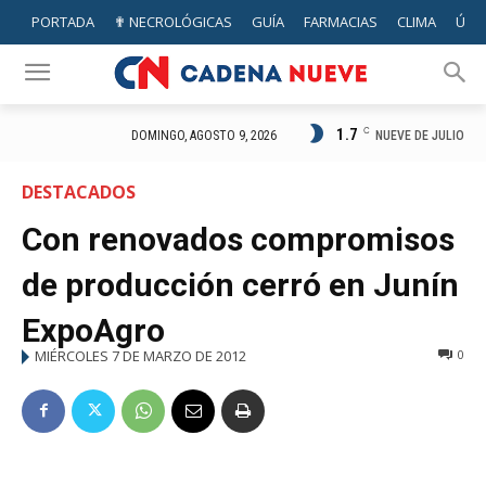
PORTADA
✟ NECROLÓGICAS
GUÍA
FARMACIAS
CLIMA
ÚTIL
1.7
C
NUEVE DE JULIO
DOMINGO, AGOSTO 9, 2026
DESTACADOS
Con renovados compromisos
de producción cerró en Junín
ExpoAgro
MIÉRCOLES 7 DE MARZO DE 2012
0