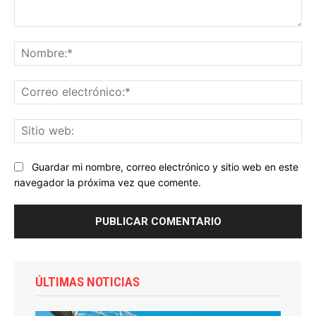
Comentario:
No
Co
ele
Sit
we
Guardar mi nombre, correo electrónico y sitio web en este
navegador la próxima vez que comente.
ÚLTIMAS NOTICIAS