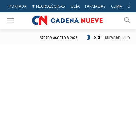
PORTADA
✟ NECROLÓGICAS
GUÍA
FARMACIAS
CLIMA
ÚTIL
3.3
C
NUEVE DE JULIO
SÁBADO, AGOSTO 8, 2026