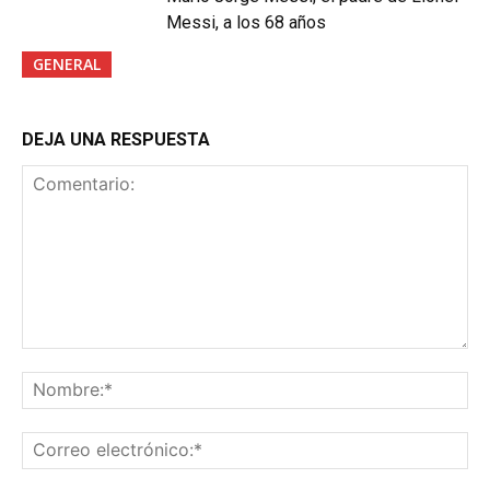
Messi, a los 68 años
GENERAL
DEJA UNA RESPUESTA
Comentario:
No
Co
ele