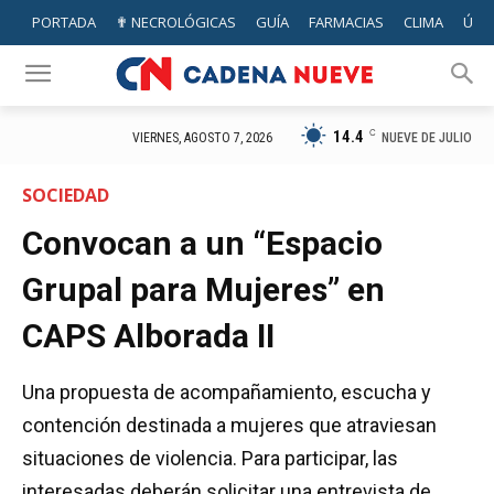
PORTADA
✟ NECROLÓGICAS
GUÍA
FARMACIAS
CLIMA
ÚTIL
14.4
C
NUEVE DE JULIO
VIERNES, AGOSTO 7, 2026
SOCIEDAD
Convocan a un “Espacio
Grupal para Mujeres” en
CAPS Alborada II
Una propuesta de acompañamiento, escucha y
contención destinada a mujeres que atraviesan
situaciones de violencia. Para participar, las
interesadas deberán solicitar una entrevista de