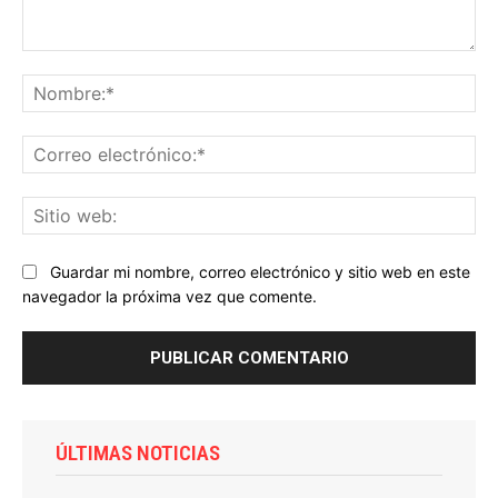
Comentario:
No
Co
ele
Sit
we
Guardar mi nombre, correo electrónico y sitio web en este
navegador la próxima vez que comente.
ÚLTIMAS NOTICIAS