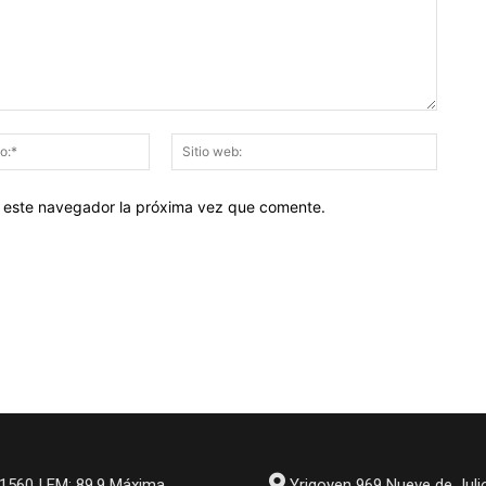
Correo
Sitio
electrónico:*
web:
en este navegador la próxima vez que comente.
1560 | FM: 89.9 Máxima
Yrigoyen 969 Nueve de Juli