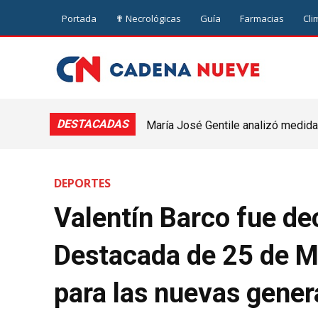
Portada
✟ Necrológicas
Guía
Farmacias
Cli
DESTACADAS
María José Gentile analizó medidas
nuevejuliense
DEPORTES
Valentín Barco fue de
Destacada de 25 de M
para las nuevas gener