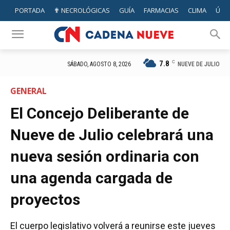
PORTADA
✟ NECROLÓGICAS
GUÍA
FARMACIAS
CLIMA
ÚTIL
7.8
C
NUEVE DE JULIO
SÁBADO, AGOSTO 8, 2026
GENERAL
El Concejo Deliberante de
Nueve de Julio celebrará una
nueva sesión ordinaria con
una agenda cargada de
proyectos
El cuerpo legislativo volverá a reunirse este jueves