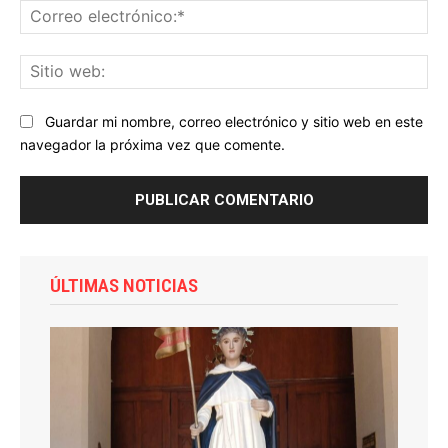
Co
ele
Sit
we
Guardar mi nombre, correo electrónico y sitio web en este
navegador la próxima vez que comente.
ÚLTIMAS NOTICIAS