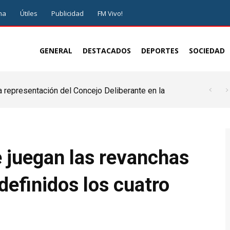
ma
Útiles
Publicidad
FM Vivo!
GENERAL
DESTACADOS
DEPORTES
SOCIEDAD
a representación del Concejo Deliberante en la
de ser juez y parte”
e juegan las revanchas
 definidos los cuatro