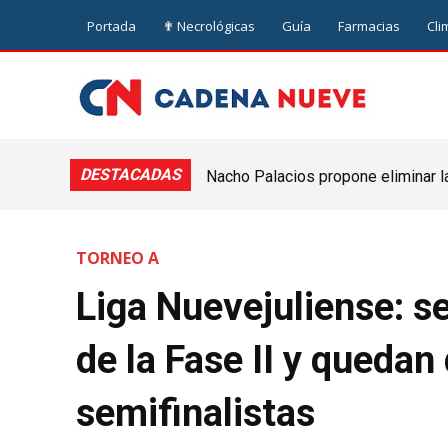
Portada
✟ Necrológicas
Guía
Farmacias
Cli
DESTACADAS
Nacho Palacios propone eliminar l
Cooperativa: “El Legislativo no pue
TORNEO A
Liga Nuevejuliense: s
de la Fase II y quedan
semifinalistas