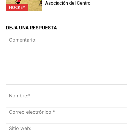
Asociación del Centro
HOCKEY
DEJA UNA RESPUESTA
Comentario:
No
Co
ele
Sit
we