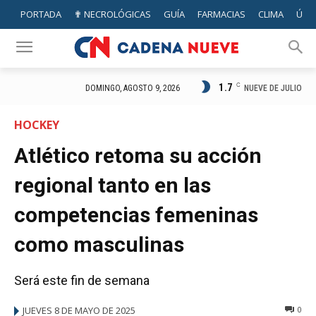
PORTADA
✟ NECROLÓGICAS
GUÍA
FARMACIAS
CLIMA
ÚTIL
1.7
C
NUEVE DE JULIO
DOMINGO, AGOSTO 9, 2026
HOCKEY
Atlético retoma su acción
regional tanto en las
competencias femeninas
como masculinas
Será este fin de semana
JUEVES 8 DE MAYO DE 2025
0