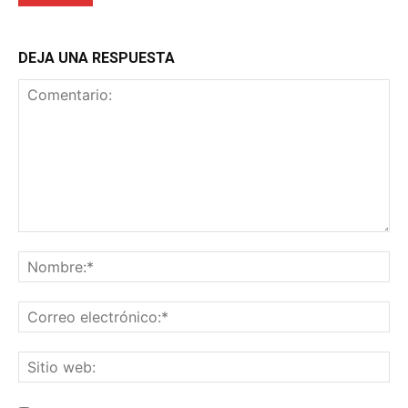
DEJA UNA RESPUESTA
Comentario:
No
Co
ele
Sit
we