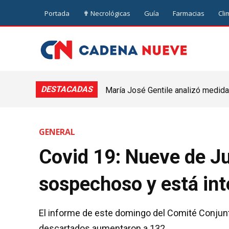
Portada
✟ Necrológicas
Guía
Farmacias
Cli
DESTACADAS
María José Gentile analizó medidas
nuevejuliense
GENERAL
Covid 19: Nueve de Ju
sospechoso y está in
El informe de este domingo del Comité Conjunto
descartados aumentaron a 132