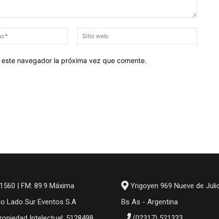
Correo
Sitio
electrónico:*
web:
en este navegador la próxima vez que comente.
1560 | FM: 89.9 Máxima
Yrigoyen 969 Nueve de Juli
io Lado Sur Eventos S.A
Bs As - Argentina
ropiedad Intelectual: 5128498
(02317) 521333