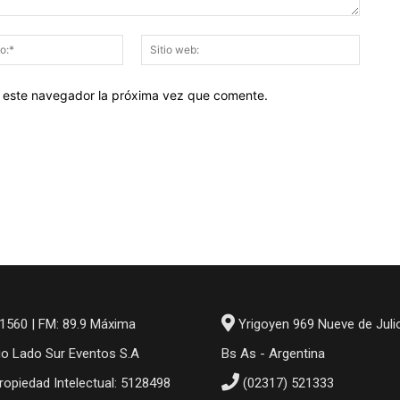
Correo
Sitio
electrónico:*
web:
en este navegador la próxima vez que comente.
1560 | FM: 89.9 Máxima
Yrigoyen 969 Nueve de Juli
io Lado Sur Eventos S.A
Bs As - Argentina
ropiedad Intelectual: 5128498
(02317) 521333