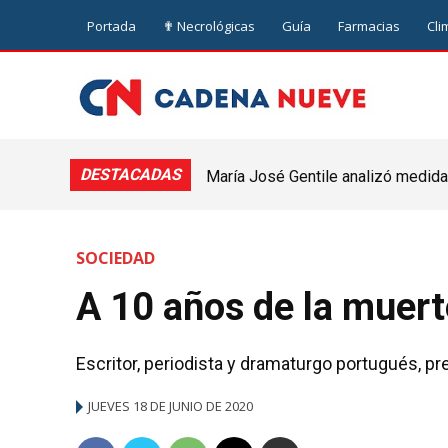
Portada
✟ Necrológicas
Guía
Farmacias
Cli
DESTACADAS
María José Gentile analizó medidas
nuevejuliense
SOCIEDAD
A 10 años de la muer
Escritor, periodista y dramaturgo portugués, pr
JUEVES 18 DE JUNIO DE 2020