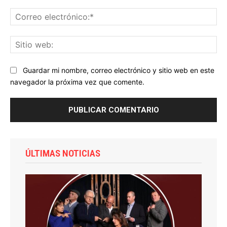
Co
ele
Sit
we
Guardar mi nombre, correo electrónico y sitio web en este
navegador la próxima vez que comente.
ÚLTIMAS NOTICIAS