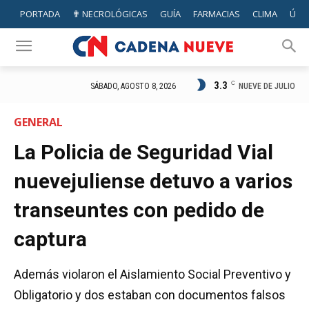
PORTADA
✟ NECROLÓGICAS
GUÍA
FARMACIAS
CLIMA
ÚTIL
3.3
C
NUEVE DE JULIO
SÁBADO, AGOSTO 8, 2026
GENERAL
La Policia de Seguridad Vial
nuevejuliense detuvo a varios
transeuntes con pedido de
captura
Además violaron el Aislamiento Social Preventivo y
Obligatorio y dos estaban con documentos falsos