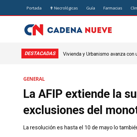
Portada
✟ Necrológicas
Guía
Farmacias
Cli
DESTACADAS
Vivienda y Urbanismo avanza con un
Nueve de Julio
GENERAL
La AFIP extiende la s
exclusiones del mono
La resolución es hasta el 10 de mayo lo también