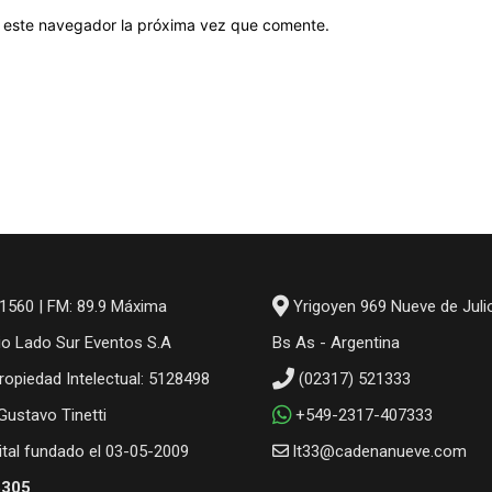
en este navegador la próxima vez que comente.
1560 | FM: 89.9 Máxima
Yrigoyen 969 Nueve de Juli
io Lado Sur Eventos S.A
Bs As - Argentina
ropiedad Intelectual: 5128498
(02317) 521333
 Gustavo Tinetti
+549-2317-407333
gital fundado el 03-05-2009
lt33@cadenanueve.com
6305