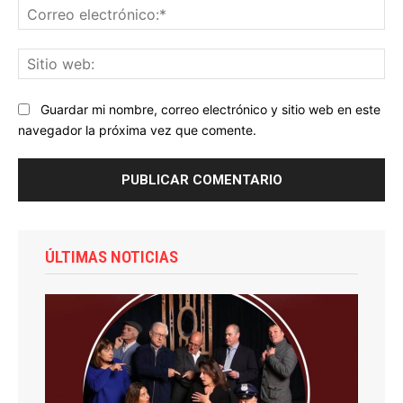
Co
ele
Sit
we
Guardar mi nombre, correo electrónico y sitio web en este
navegador la próxima vez que comente.
ÚLTIMAS NOTICIAS