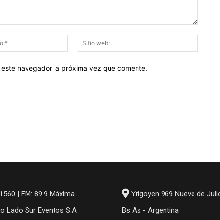
Correo
Sitio
electrónico:*
web:
en este navegador la próxima vez que comente.
1560 | FM: 89.9 Máxima
Yrigoyen 969 Nueve de Juli
io Lado Sur Eventos S.A
Bs As - Argentina