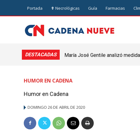
Portada
✟ Necrológicas
Guía
Farmacias
Cli
DESTACADAS
María José Gentile analizó medidas
nuevejuliense
HUMOR EN CADENA
Humor en Cadena
DOMINGO 26 DE ABRIL DE 2020