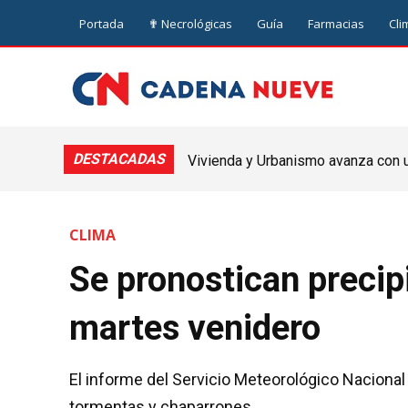
Portada
✟ Necrológicas
Guía
Farmacias
Cli
DESTACADAS
Vivienda y Urbanismo avanza con un
Nueve de Julio
CLIMA
Se pronostican precip
martes venidero
El informe del Servicio Meteorológico Nacional
tormentas y chaparrones