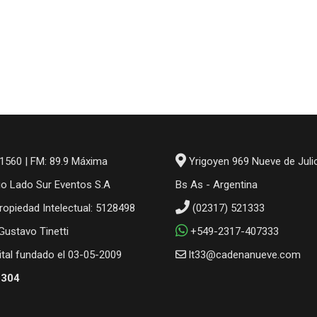
1560 | FM: 89.9 Máxima
Yrigoyen 969 Nueve de Juli
io Lado Sur Eventos S.A
Bs As - Argentina
ropiedad Intelectual: 5128498
(02317) 521333
 Gustavo Tinetti
+549-2317-407333
gital fundado el 03-05-2009
lt33@cadenanueve.com
6304