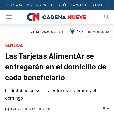
PORTADA
✟ NECROLÓGICAS
GUÍA
FARMACIAS
CLIMA
ÚTIL
14.4
C
NUEVE DE JULIO
VIERNES, AGOSTO 7, 2026
GENERAL
Las Tarjetas AlimentAr se
entregarán en el domicilio de
cada beneficiario
La distribución se hará entre este viernes y el
domingo
JUEVES 23 DE ABRIL DE 2020
0