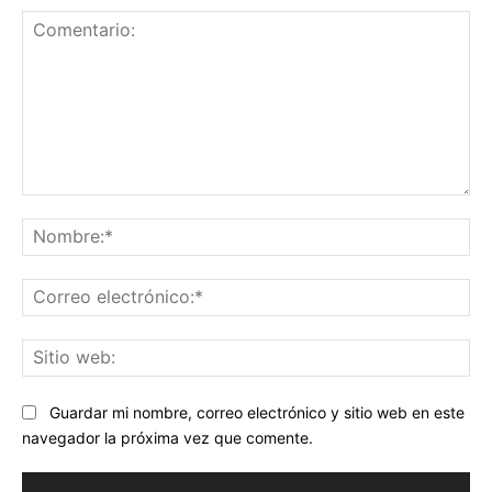
Comentario:
No
Co
ele
Sit
we
Guardar mi nombre, correo electrónico y sitio web en este
navegador la próxima vez que comente.