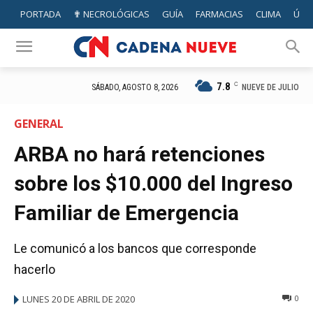
PORTADA
✟ NECROLÓGICAS
GUÍA
FARMACIAS
CLIMA
ÚTIL
7.8
C
NUEVE DE JULIO
SÁBADO, AGOSTO 8, 2026
GENERAL
ARBA no hará retenciones
sobre los $10.000 del Ingreso
Familiar de Emergencia
Le comunicó a los bancos que corresponde
hacerlo
LUNES 20 DE ABRIL DE 2020
0