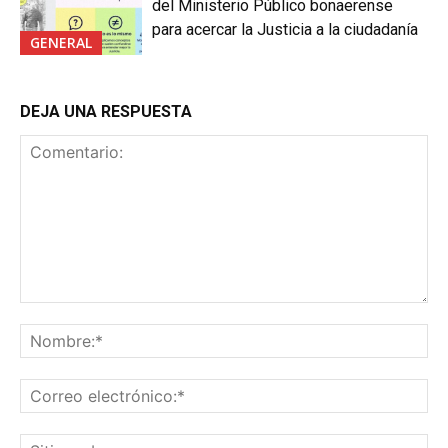
del Ministerio Público bonaerense
para acercar la Justicia a la ciudadanía
GENERAL
DEJA UNA RESPUESTA
Comentario:
No
Co
ele
Sit