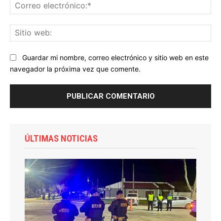
Co
ele
Sit
we
Guardar mi nombre, correo electrónico y sitio web en este
navegador la próxima vez que comente.
ÚLTIMAS NOTICIAS