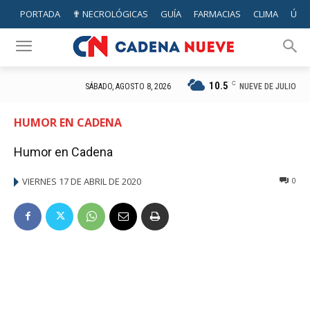
PORTADA
✟ NECROLÓGICAS
GUÍA
FARMACIAS
CLIMA
ÚTIL
10.5
C
NUEVE DE JULIO
SÁBADO, AGOSTO 8, 2026
HUMOR EN CADENA
Humor en Cadena
VIERNES 17 DE ABRIL DE 2020
0