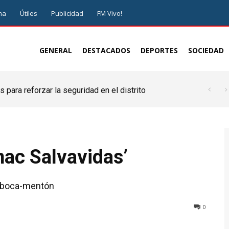
ma
Útiles
Publicidad
FM Vivo!
GENERAL
DESTACADOS
DEPORTES
SOCIEDAD
ra reforzar la seguridad en el distrito
 plan integral para ordenar el crecimiento de
nac Salvavidas’
iz-boca-mentón
0