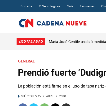
Portada
✟ Necrológicas
Guía
Farmacias
Cli
DESTACADAS
María José Gentile analizó medidas pa
Vivienda y Urbanismo avanza con un
nuevejuliense
Nueve de Julio
GENERAL
Prendió fuerte ‘Dudig
La población está firme en el uso de tapa nar
MIÉRCOLES 15 DE ABRIL DE 2020