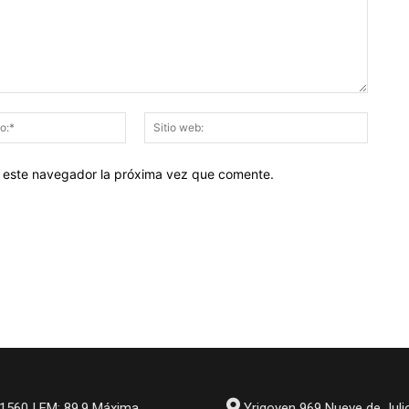
Correo
Sitio
electrónico:*
web:
en este navegador la próxima vez que comente.
1560 | FM: 89.9 Máxima
Yrigoyen 969 Nueve de Juli