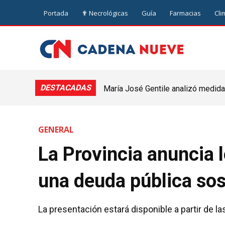
Portada
✟ Necrológicas
Guía
Farmacias
Cli
DESTACADAS
María José Gentile analizó medidas
nuevejuliense
GENERAL
La Provincia anuncia 
una deuda pública sos
La presentación estará disponible a partir de l