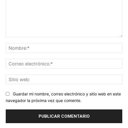
Comentario:
No
Co
ele
Sit
we
Guardar mi nombre, correo electrónico y sitio web en este
navegador la próxima vez que comente.