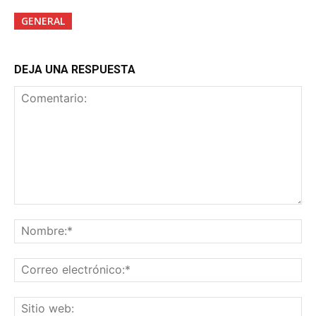
GENERAL
DEJA UNA RESPUESTA
Comentario:
No
Co
ele
Sit