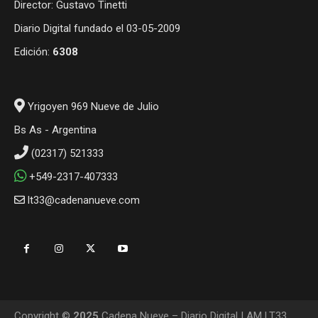
Director: Gustavo Tinetti
Diario Digital fundado el 03-05-2009
Edición:
6308
Yrigoyen 969 Nueve de Julio
Bs As - Argentina
(02317) 521333
+549-2317-407333
lt33@cadenanueve.com
Copyright ©
2025
Cadena Nueve – Diario Digital | AM LT33