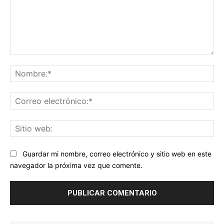
Comentario:
No
Co
ele
Sit
we
Guardar mi nombre, correo electrónico y sitio web en este
navegador la próxima vez que comente.