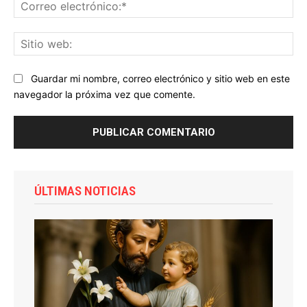
Co
ele
Sit
we
Guardar mi nombre, correo electrónico y sitio web en este
navegador la próxima vez que comente.
ÚLTIMAS NOTICIAS