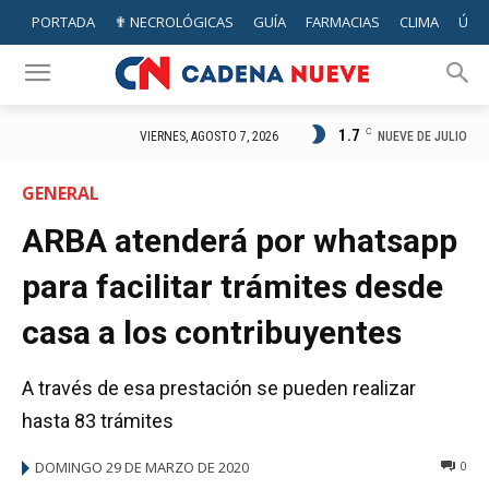
PORTADA
✟ NECROLÓGICAS
GUÍA
FARMACIAS
CLIMA
ÚTIL
1.7
C
NUEVE DE JULIO
VIERNES, AGOSTO 7, 2026
GENERAL
ARBA atenderá por whatsapp
para facilitar trámites desde
casa a los contribuyentes
A través de esa prestación se pueden realizar
hasta 83 trámites
DOMINGO 29 DE MARZO DE 2020
0