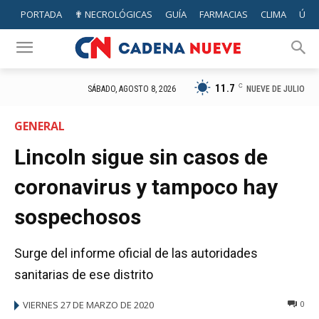
PORTADA
✟ NECROLÓGICAS
GUÍA
FARMACIAS
CLIMA
ÚTIL
11.7
C
NUEVE DE JULIO
SÁBADO, AGOSTO 8, 2026
GENERAL
Lincoln sigue sin casos de
coronavirus y tampoco hay
sospechosos
Surge del informe oficial de las autoridades
sanitarias de ese distrito
VIERNES 27 DE MARZO DE 2020
0