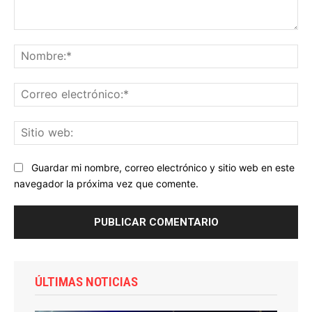
Comentario:
No
Co
ele
Sit
we
Guardar mi nombre, correo electrónico y sitio web en este
navegador la próxima vez que comente.
ÚLTIMAS NOTICIAS