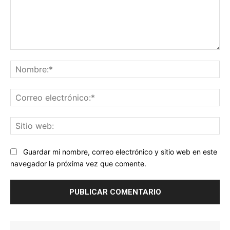
Comentario:
No
Co
ele
Sit
we
Guardar mi nombre, correo electrónico y sitio web en este
navegador la próxima vez que comente.