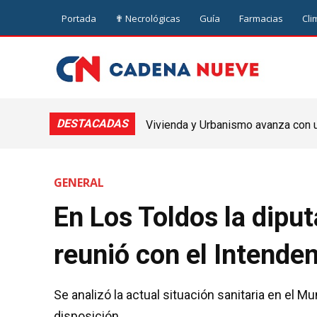
Portada
✟ Necrológicas
Guía
Farmacias
Cli
DESTACADAS
Vivienda y Urbanismo avanza con un
Nueve de Julio
GENERAL
En Los Toldos la dipu
reunió con el Intende
Se analizó la actual situación sanitaria en el Mu
disposición