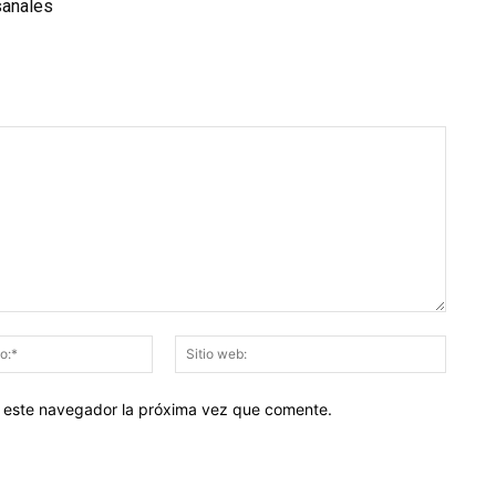
sanales
Correo
Sitio
electrónico:*
web:
en este navegador la próxima vez que comente.