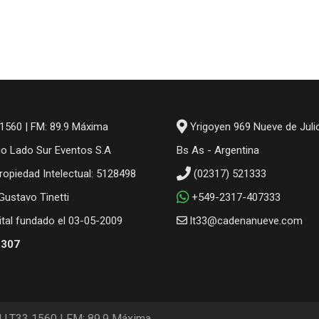
1560 | FM: 89.9 Máxima
Yrigoyen 969 Nueve de Juli
io Lado Sur Eventos S.A
Bs As - Argentina
ropiedad Intelectual: 5128498
(02317) 521333
 Gustavo Tinetti
+549-2317-407333
gital fundado el 03-05-2009
lt33@cadenanueve.com
6307
M LT33 1560 | FM: 89.9 Máxima