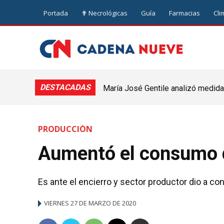
Portada
✟ Necrológicas
Guía
Farmacias
Cli
DESTACADAS
María José Gentile analizó medidas
nuevejuliense
PRODUCCIÓN
Aumentó el consumo d
Es ante el encierro y sector productor dio a co
VIERNES 27 DE MARZO DE 2020