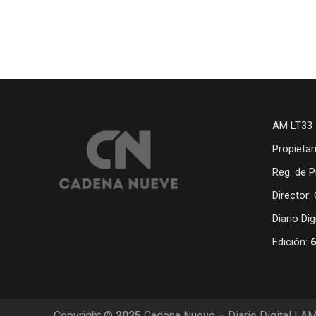
AM LT33 
Propietar
Reg. de P
Director:
Diario Di
Edición:
Copyright ©
2025
Cadena Nueve – Diario Digital | A