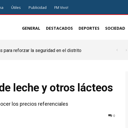
ma
Útiles
Publicidad
FM Vivo!
GENERAL
DESTACADOS
DEPORTES
SOCIEDAD
 para reforzar la seguridad en el distrito
e leche y otros lácteos
nocer los precios referenciales
0