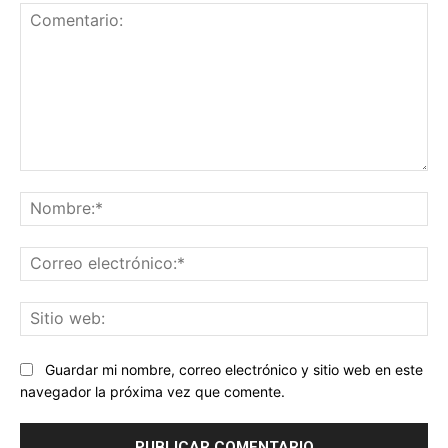
Comentario:
No
Co
ele
Sit
we
Guardar mi nombre, correo electrónico y sitio web en este
navegador la próxima vez que comente.