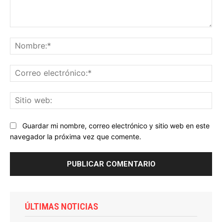
Comentario:
No
Co
ele
Sit
we
Guardar mi nombre, correo electrónico y sitio web en este
navegador la próxima vez que comente.
ÚLTIMAS NOTICIAS