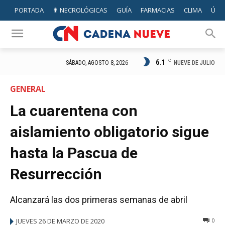
PORTADA
✟ NECROLÓGICAS
GUÍA
FARMACIAS
CLIMA
ÚTIL
6.1
C
NUEVE DE JULIO
SÁBADO, AGOSTO 8, 2026
GENERAL
La cuarentena con
aislamiento obligatorio sigue
hasta la Pascua de
Resurrección
Alcanzará las dos primeras semanas de abril
JUEVES 26 DE MARZO DE 2020
0